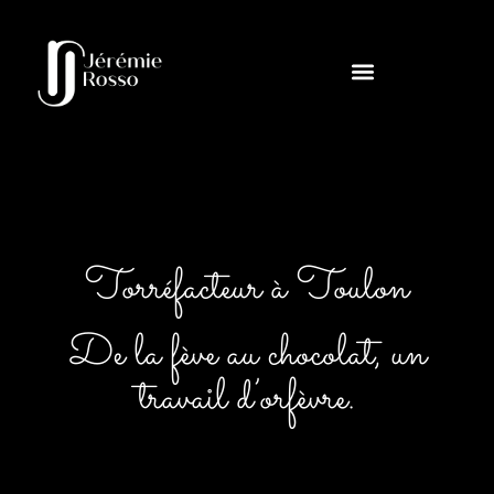
Torréfacteur à Toulon
De la fève au chocolat, un
travail d’orfèvre.