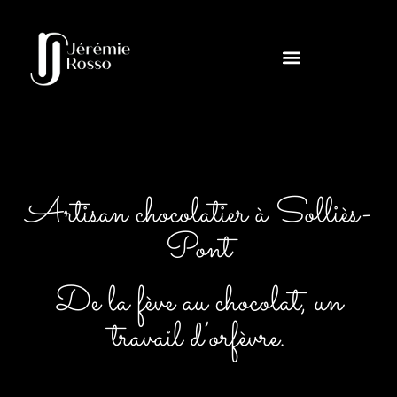
Artisan chocolatier à Solliès-
Pont
De la fève au chocolat, un
travail d’orfèvre.