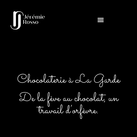
Chocolaterie à La Garde
De la fève au chocolat, un
travail d’orfèvre.