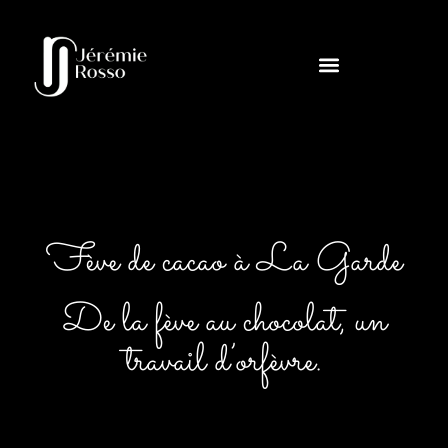
Fève de cacao à La Garde
De la fève au chocolat, un
travail d’orfèvre.