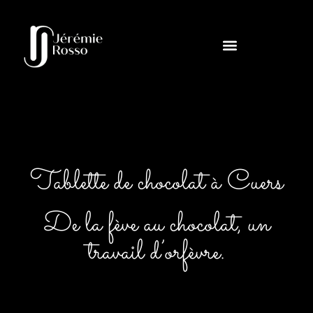
Tablette de chocolat à Cuers
De la fève au chocolat, un
travail d’orfèvre.